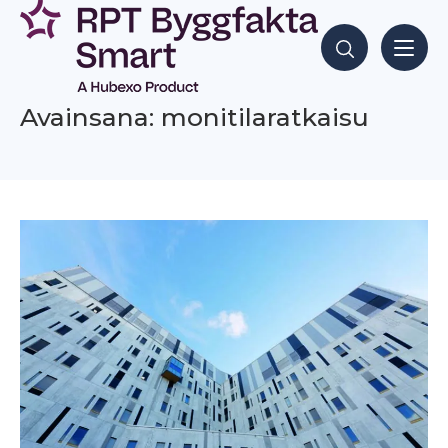
Siirry
sisältöön
Hae sisältöjä
Avainsana: monitilaratkaisu