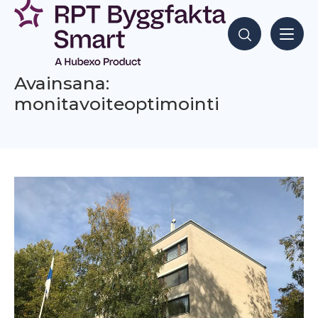
Siirry
sisältöön
Hae sisältöjä
Avainsana:
monitavoiteoptimointi