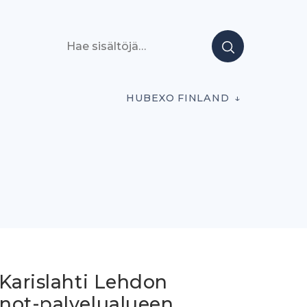
Hae sisältöjä
HUBEXO FINLAND
 Karislahti Lehdon
not-palvelualueen