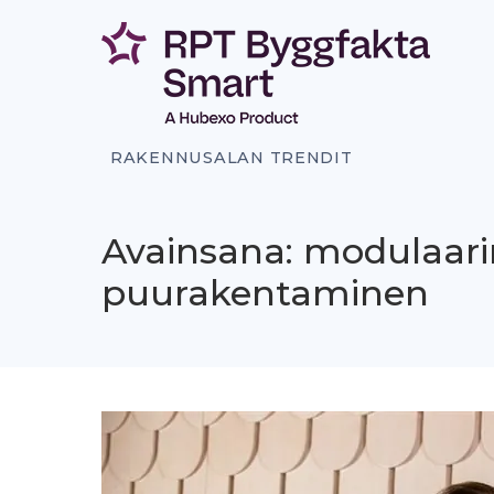
Siirry
sisältöön
RAKENNUSALAN TRENDIT
Avainsana: modulaar
puurakentaminen