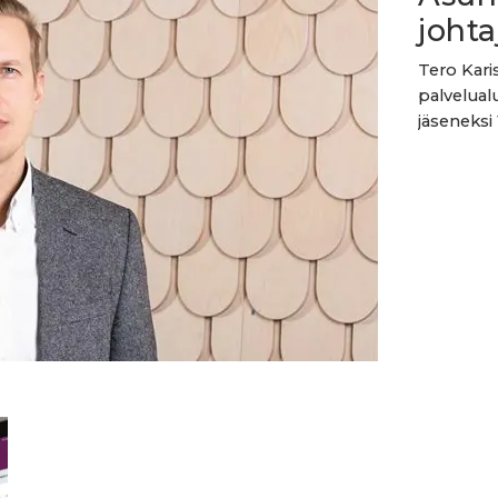
johta
Tero Kari
palvelual
jäseneksi 