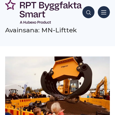
Siirry
sisältöön
Hae sisältöjä
Avainsana: MN-Lifttek