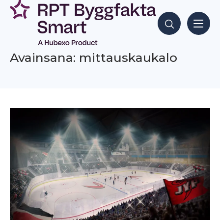
Siirry
sisältöön
Hae sisältöjä
Avainsana: mittauskaukalo