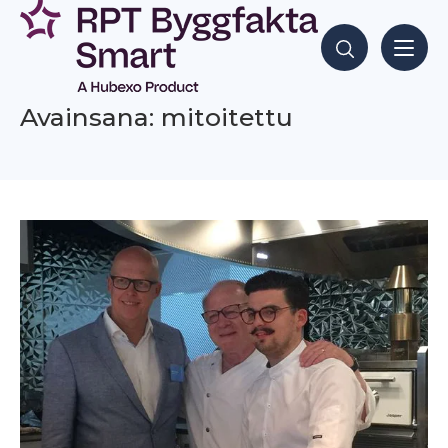
Siirry
sisältöön
Hae sisältöjä
Avainsana: mitoitettu