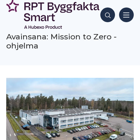
Siirry
sisältöön
Hae sisältöjä
Avainsana: Mission to Zero -
ohjelma