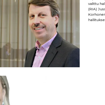
valittu h
(RIA) Jus
Korhonen 
hallitukse