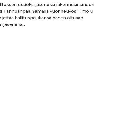
allituksen uudeksi jäseneksi rakennusinsinööri
si Tanhuanpää. Samalla vuorineuvos Timo U.
jättää hallituspaikkansa hänen oltuaan
n jäsenenä...