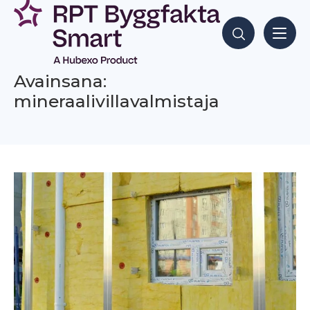
Siirry
sisältöön
Hae sisältöjä
Avainsana:
mineraalivillavalmistaja