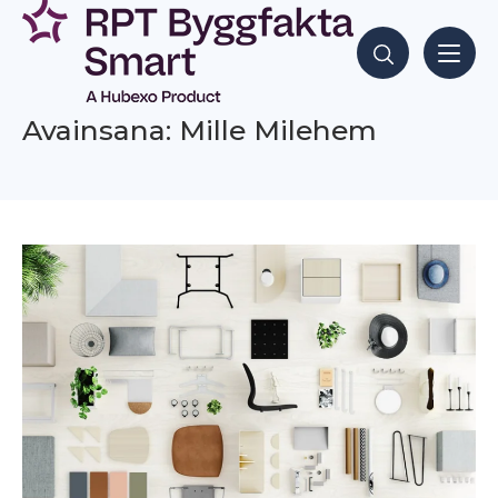
Siirry
sisältöön
Hae sisältöjä
Avainsana: Mille Milehem