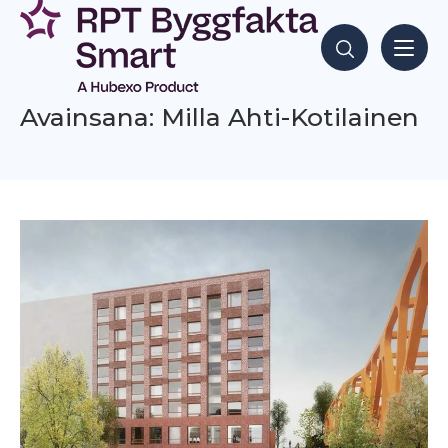
Siirry
sisältöön
Hae sisältöjä
Avainsana: Milla Ahti-Kotilainen