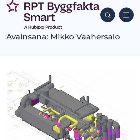
Siirry
sisältöön
Hae sisältöjä
Avainsana: Mikko Vaahersalo