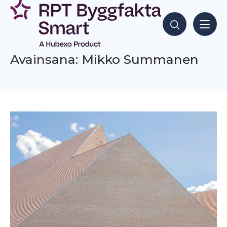
Siirry
sisältöön
Hae sisältöjä
Avainsana: Mikko Summanen