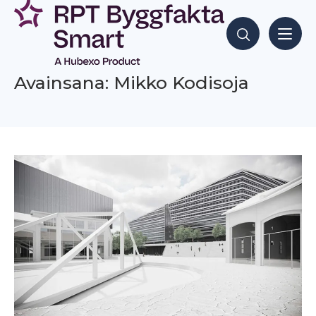
Siirry
sisältöön
Hae sisältöjä
Avainsana: Mikko Kodisoja