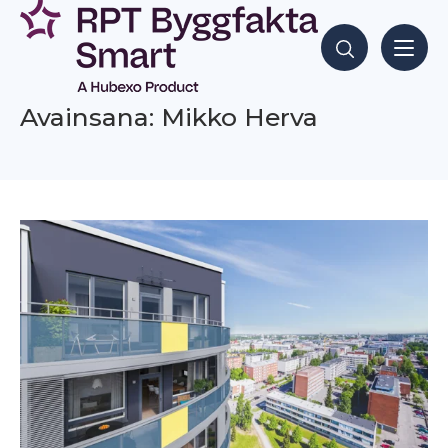
Siirry
sisältöön
Hae sisältöjä
Avainsana: Mikko Herva