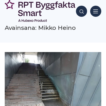
Siirry
sisältöön
Hae sisältöjä
Avainsana: Mikko Heino