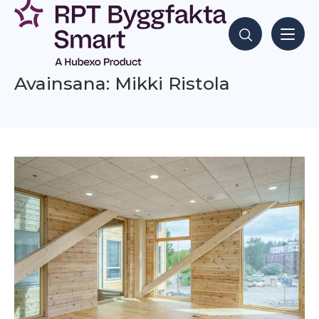
Siirry
sisältöön
Hae sisältöjä
Avainsana: Mikki Ristola