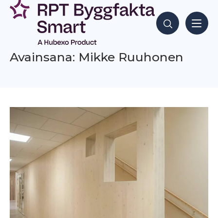
Siirry
sisältöön
Hae sisältöjä
Avainsana: Mikke Ruuhonen