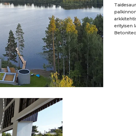
Taidesau
palkinnon 
arkkiteht
erityisen
Betoniteol