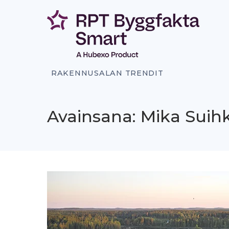
Siirry
sisältöön
RAKENNUSALAN TRENDIT
Avainsana: Mika Suih