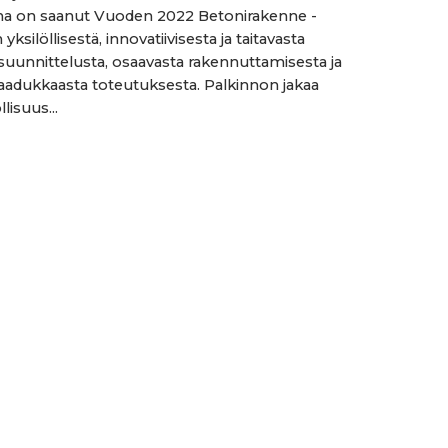
na on saanut Vuoden 2022 Betonirakenne -
yksilöllisestä, innovatiivisesta ja taitavasta
isuunnittelusta, osaavasta rakennuttamisesta ja
 laadukkaasta toteutuksesta. Palkinnon jakaa
lisuus...