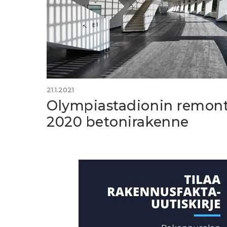
21.1.2021
Olympiastadionin remont
2020 betonirakenne