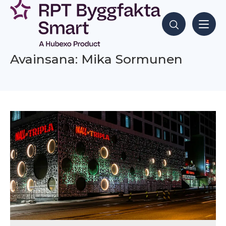
Siirry
sisältöön
Hae sisältöjä
Avainsana: Mika Sormunen