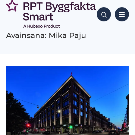
Siirry
sisältöön
Hae sisältöjä
Avainsana: Mika Paju