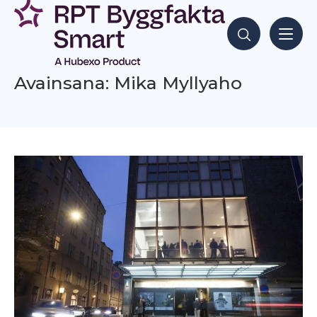
Siirry
sisältöön
Hae sisältöjä
Avainsana: Mika Myllyaho