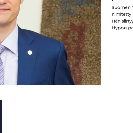
Suomen Yr
nimitetty
Hän siirty
Hypon pää