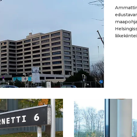
Ammattima
edustavan
maapohjan 
Helsingiss
liikekiintei