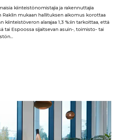
isia kiinteistönomistajia ja rakennuttajia
 Raklin mukaan hallituksen aikomus korottaa
kiinteistöveron alarajaa 1,3 %:iin tarkoittaa, että
ä tai Espoossa sijaitsevan asuin-, toimisto- tai
stön...