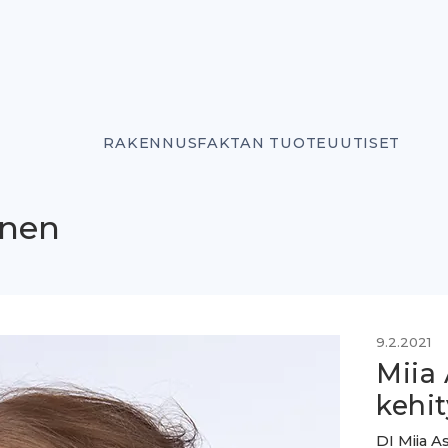
RAKENNUSFAKTAN TUOTEUUTISET
inen
9.2.2021
Miia
kehit
DI Miia A