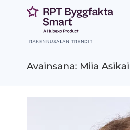
Siirry
sisältöön
RAKENNUSALAN TRENDIT
Avainsana: Miia Asika