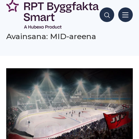
Siirry
sisältöön
Hae sisältöjä
Avainsana: MID-areena