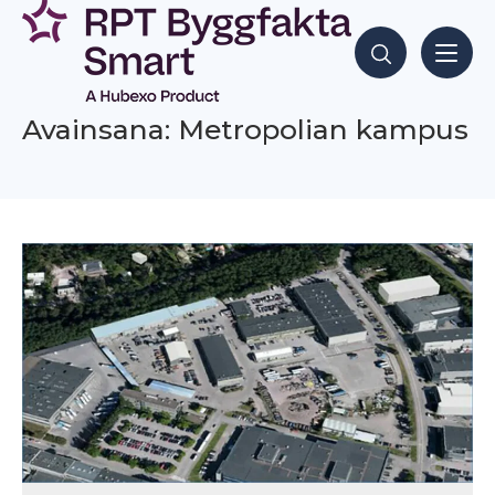
Siirry
sisältöön
Hae sisältöjä
Avainsana: Metropolian kampus