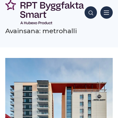
Siirry
sisältöön
Hae sisältöjä
Avainsana: metrohalli