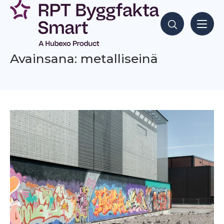
Siirry
sisältöön
Hae sisältöjä
Avainsana: metalliseinä