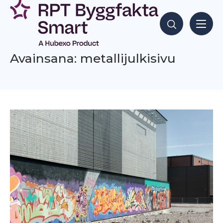
Siirry
sisältöön
Hae sisältöjä
Avainsana: metallijulkisivu