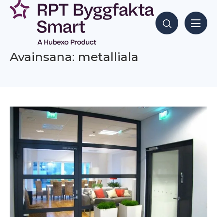
Siirry
sisältöön
Hae sisältöjä
Avainsana: metalliala