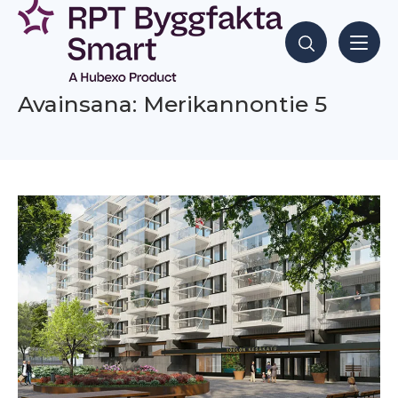
Siirry
sisältöön
Hae sisältöjä
Avainsana: Merikannontie 5