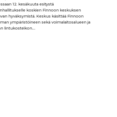
saan 12. kesäkuuta esitystä
hallitukselle koskien Finnoon keskuksen
an hyväksymistä. Keskus käsittää Finnoon
man ympäristöineen sekä voimalaitosalueen ja
n lintukosteikon....