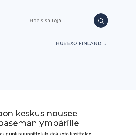
Hae sisältöjä
HUBEXO FINLAND
oon keskus nousee
oaseman ympärille
upunkisuunnittelulautakunta käsittelee