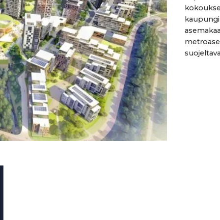
kokoukses
kaupungin
asemakaav
metroase
suojeltava