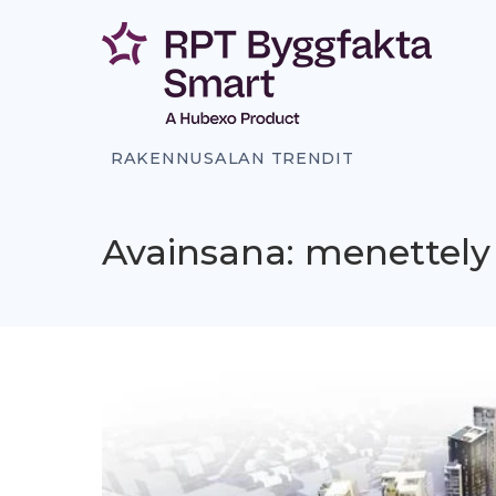
Siirry
sisältöön
RAKENNUSALAN TRENDIT
Avainsana: menettely