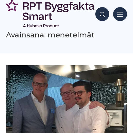
Siirry
sisältöön
Hae sisältöjä
Avainsana: menetelmät