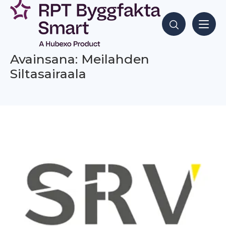
Siirry
sisältöön
Hae sisältöjä
Avainsana: Meilahden
Siltasairaala