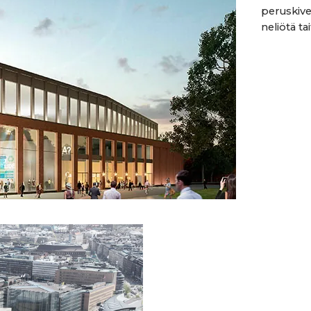
peruskiv
neliötä ta