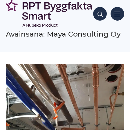
Siirry
sisältöön
Hae sisältöjä
Avainsana: Maya Consulting Oy