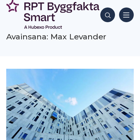
Siirry
sisältöön
Hae sisältöjä
Avainsana: Max Levander