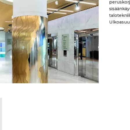
peruskorj
sisäänkäyn
taloteknii
Ulkoasuun