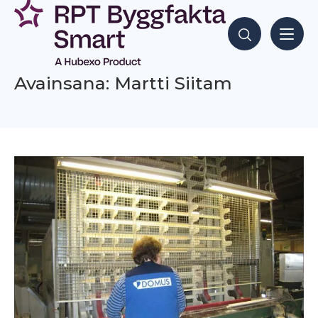
Siirry
sisältöön
Hae sisältöjä
Avainsana: Martti Siitam