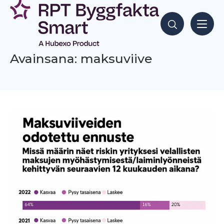
Siirry
sisältöön
Hae sisältöjä
Avainsana: maksuviive