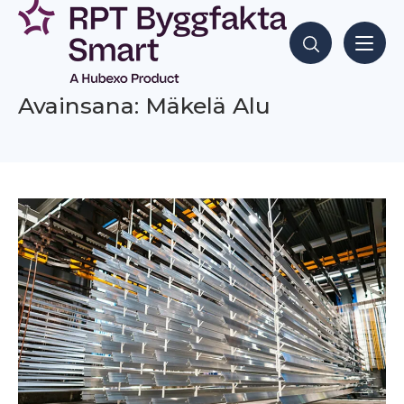
Siirry
sisältöön
Hae sisältöjä
Avainsana: Mäkelä Alu