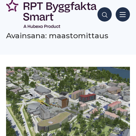
Siirry
sisältöön
Hae sisältöjä
Avainsana: maastomittaus