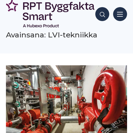
Siirry
sisältöön
Hae sisältöjä
Avainsana: LVI-tekniikka