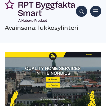
Siirry
sisältöön
Hae sisältöjä
Avainsana: lukkosylinteri