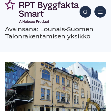
Siirry
sisältöön
Hae sisältöjä
Avainsana: Lounais-Suomen
Talonrakentamisen yksikkö