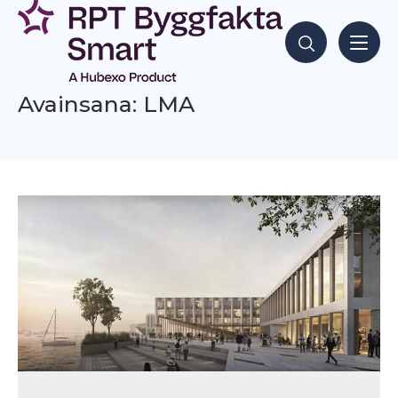
Siirry
sisältöön
Hae sisältöjä
Avainsana: LMA