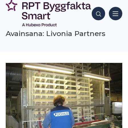
Siirry
sisältöön
Hae sisältöjä
Avainsana: Livonia Partners