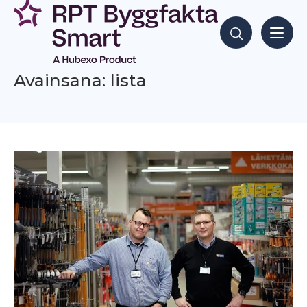
Siirry
sisältöön
Hae sisältöjä
Avainsana: lista