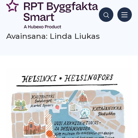
Siirry
sisältöön
Hae sisältöjä
Avainsana: Linda Liukas